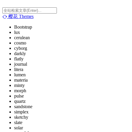
樱花
Themes
Bootstrap
lux
cerulean
cosmo
cyborg
darkly
flatly
journal
litera
lumen
materia
minty
morph
pulse
quartz
sandstone
simplex
sketchy
slate
solar