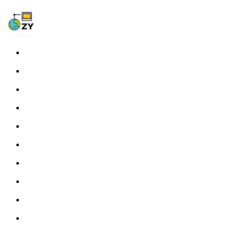
Home
Blog
Photos
About
Links
Fprint
STATS
Tags
RSS
开往