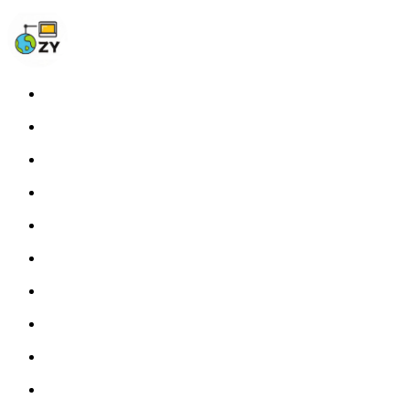
Home
Blog
Photos
About
Links
Fprint
STATS
Tags
RSS
开往